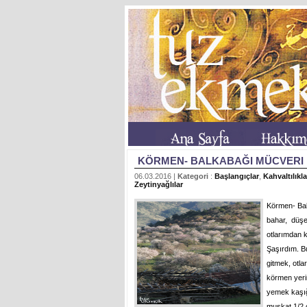
KÖRMEN- BALKABAĞI MÜCVERI
06.03.2016 |
Kategori
:
Başlangıçlar
,
Kahvaltılıkla
Zeytinyağlılar
Körmen- Bal
bahar, düşen
otlarımdan 
Şaşırdım. Bu
gitmek, otla
körmen yeri
yemek kaşığ
muskat 1/2 