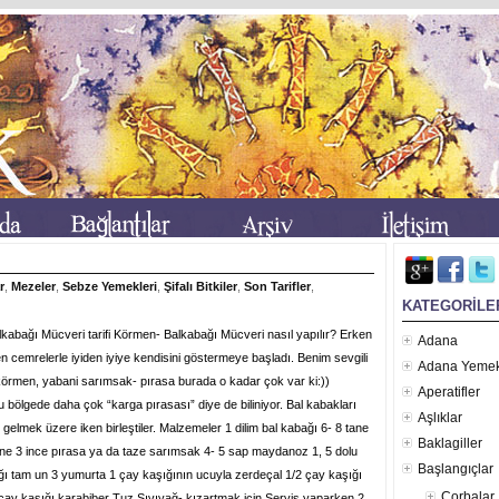
r
,
Mezeler
,
Sebze Yemekleri
,
Şifalı Bitkiler
,
Son Tarifler
,
KATEGORİLE
kabağı Mücveri tarifi Körmen- Balkabağı Mücveri nasıl yapılır? Erken
Adana
 cemrelerle iyiden iyiye kendisini göstermeye başladı. Benim sevgili
Adana Yemek
körmen, yabani sarımsak- pırasa burada o kadar çok var ki:))
Aperatifler
 bölgede daha çok “karga pırasası” diye de biliniyor. Bal kabakları
Aşlıklar
r gelmek üzere iken birleştiler. Malzemeler 1 dilim bal kabağı 6- 8 tane
Baklagiller
ne 3 ince pırasa ya da taze sarımsak 4- 5 sap maydanoz 1, 5 dolu
Başlangıçlar
ı tam un 3 yumurta 1 çay kaşığının ucuyla zerdeçal 1/2 çay kaşığı
Çorbalar
çay kaşığı karabiber Tuz Sıvıyağ- kızartmak için Servis yaparken 2