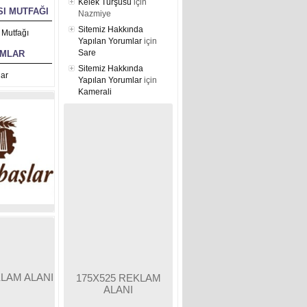
Kelek Turşusu
için
I MUTFAĞI
Nazmiye
Sitemiz Hakkında
 Mutfağı
Yapılan Yorumlar
için
Sare
UMLAR
Sitemiz Hakkında
ar
Yapılan Yorumlar
için
Kamerali
KLAM ALANI
175X525 REKLAM
ALANI