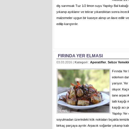
diş sarımsak Tuz 1/2 limon suyu Yapılışı Bal kabağı
yıkanıp ayıklanır ve tekrar yıkandıktan sonra inceci
malzemeler uygun bir kaseye alınıp un ilave edilir ve 
edilip karıştırılır.
FIRINDA YER ELMASI
03.03.2016 |
Kategori
:
Aperatifler
,
Sebze Yemekle
Fırında Yer 
ederken dam
yarıyor. Ye
oluyor. Kaç
tane arpacı
tatlı kaşığı
kaşığı acı 
Yapılışı Yer
soyulmadan üzerindeki kök noktaları bıçakla temizle
birkaç parçaya ayrılır. Arpacık soğanlar yıkanıp kab