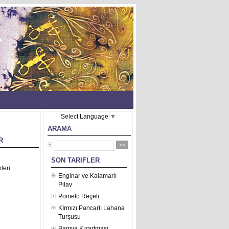
Select Language
▼
ARAMA
R
SON TARIFLER
leri
Enginar ve Kalamarlı
Pilav
Pomelo Reçeli
KIrmızı Pancarlı Lahana
Turşusu
Bamya Kızartması