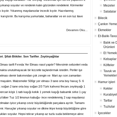
 yıkanıp soyulur ve rendenin kalın gözünden rendelenir. Körmenler
Mezeler
k kıyılır. Yıkanmış maydanozlar incecik kıyılır. Hazırlanmış
Salatalar
karıştırılır. Bu karışıma yumurtalar, baharatlar ve en son tuz ilave
Bilecik
Çankırı Yeme
Ekmekler
Devamını Oku…
Et-Balık-Tavu
Balık ve 
Ürünleri
Et Yemekl
ri
,
Şifalı Bitkiler
,
Son Tarifler
,
Zeytinyağlılar
Kebaplar
Elması tarifi Fırında Yer Elması nasıl yapılır? Mevsimin sebzeleri veda
Köfteler
akta unutulmayacak bir lezzetle taçlandırmak istedim. Periler işe
Tavuk ve 
Yemekler
r elması demir bakımından çok zengin ve Mart ayı son zamanları
ırmayalım. Malzemeler 500gr yer elması 3 tane orta boy havuç 5- 6
Hamur işleri
k soğan 2 tane orta boy soğan 2/3 Türk kahvesi fincanı zeytinyağı 1
Kekler
 mercan köşk 1 tatlı kaşığı kekik 1 yemek kaşığı balsamik sirke 1 çay
Kurabiyel
pul biber Tuz 1/2 limonun kabuğu- ince rendelenmiş 2 sap maydanoz
Tartlar
 elmaları iyice yıkanıp ceviz büyüklüğünde parçalara ayrılır. Tamamı
Tuzlular
nir. Havuçlar yıkanıp soyulur ve dikine ikiye kesip büyüklüğüne göre
İçecekler
ukları soyulur. Hepsi tekrar yıkanıp az tuzlu suda beklemeye alınır.