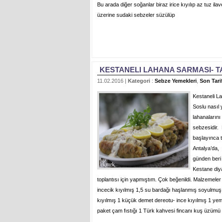
Bu arada diğer soğanlar biraz irice kıyılıp az tuz ila
üzerine sudaki sebzeler süzülüp
KESTANELI LAHANA SARMASI- 
11.02.2016 |
Kategori
:
Sebze Yemekleri
,
Son Tarif
Kestaneli L
Soslu nasıl 
lahanaların
sebzesidir. 
başlayınca t
Antalya’da, 
günden beri
Kestane diy
toplantısı için yapmıştım. Çok beğenildi. Malzemele
incecik kıyılmış 1,5 su bardağı haşlanmış soyulm
kıyılmış 1 küçük demet dereotu- ince kıyılmış 1 ye
paket çam fıstığı 1 Türk kahvesi fincanı kuş üzümü 