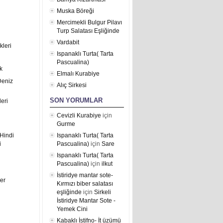
Muska Böreği
Mercimekli Bulgur Pilavı
Turp Salatası Eşliğinde
Vardabit
kleri
Ispanaklı Turta( Tarta
Pascualina)
k
Elmalı Kurabiye
Deniz
Alıç Sirkesi
SON YORUMLAR
eri
Cevizli Kurabiye
için
Gurme
Hindi
Ispanaklı Turta( Tarta
i
Pascualina)
için
Sare
Ispanaklı Turta( Tarta
Pascualina)
için
ilkut
İstiridye mantar sote-
er
Kırmızı biber salatası
eşliğinde
için
Sirkeli
İstiridye Mantar Sote -
Yemek Cini
Kabaklı İstifno- İt üzümü