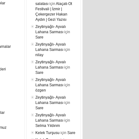
lar
salatası
için
Alaçatı Ot
Festivali | İzmir |
Çekergezer Hakan
Aydın | Gezi Yazısı
Zeytinyağlı- Ayvalı
Lahana Sarması
için
Sare
Zeytinyağlı- Ayvalı
arnalar
Lahana Sarması
için
nilay
Zeytinyağlı- Ayvalı
Lahana Sarması
için
leri
Sare
Zeytinyağlı- Ayvalı
Lahana Sarması
için
özgen
Zeytinyağlı- Ayvalı
Lahana Sarması
için
Sare
ılar
Zeytinyağlı- Ayvalı
Lahana Sarması
için
Selma Yıldırım
umuz
Kelek Turşusu
için
Sare