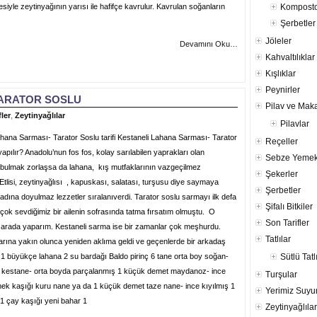
vesiyle zeytinyağının yarısı ile hafifçe kavrulur. Kavrulan soğanların
Komposto
Şerbetler
Jöleler
Devamını Oku…
Kahvaltılıklar
Kışlıklar
Peynirler
TARATOR SOSLU
Pilav ve Mak
ler
,
Zeytinyağlılar
Pilavlar
ahana Sarması- Tarator Soslu tarifi Kestaneli Lahana Sarması- Tarator
Reçeller
yapılır? Anadolu’nun fos fos, kolay sarılabilen yaprakları olan
Sebze Yemek
ı bulmak zorlaşsa da lahana, kış mutfaklarının vazgeçilmez
Şekerler
Etlisi, zeytinyağlısı , kapuskası, salatası, turşusu diye saymaya
Şerbetler
adına doyulmaz lezzetler sıralanıverdi. Tarator soslu sarmayı ilk defa
Şifalı Bitkiler
çok sevdiğimiz bir ailenin sofrasında tatma fırsatım olmuştu. O
Son Tarifler
 arada yaparım. Kestaneli sarma ise bir zamanlar çok meşhurdu.
Tatlılar
arına yakın olunca yeniden aklıma geldi ve geçenlerde bir arkadaş
r 1 büyükçe lahana 2 su bardağı Baldo pirinç 6 tane orta boy soğan-
Sütlü Tatl
uş kestane- orta boyda parçalanmış 1 küçük demet maydanoz- ince
Turşular
mek kaşığı kuru nane ya da 1 küçük demet taze nane- ince kıyılmış 1
Yerimiz Suy
1 çay kaşığı yeni bahar 1
Zeytinyağlılar