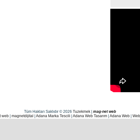
Tüm Hakları Saklıdır © 2026
Tuzekmek
|
mag-net web
t web
|
magnetdijital
|
Adana Marka Tescili
|
Adana Web Tasarım
|
Adana Web
|
Web