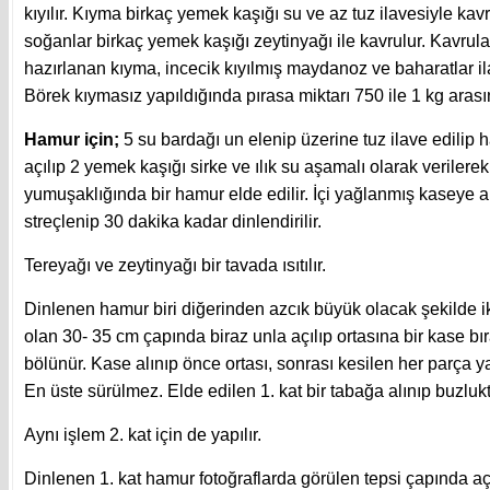
kıyılır. Kıyma birkaç yemek kaşığı su ve az tuz ilavesiyle kavr
soğanlar birkaç yemek kaşığı zeytinyağı ile kavrulur. Kavrul
hazırlanan kıyma, incecik kıyılmış maydanoz ve baharatlar ila
Börek kıymasız yapıldığında pırasa miktarı 750 ile 1 kg arası
Hamur için;
5 su bardağı un elenip üzerine tuz ilave edilip h
açılıp 2 yemek kaşığı sirke ve ılık su aşamalı olarak veriler
yumuşaklığında bir hamur elde edilir. İçi yağlanmış kaseye 
streçlenip 30 dakika kadar dinlendirilir.
Tereyağı ve zeytinyağı bir tavada ısıtılır.
Dinlenen hamur biri diğerinden azcık büyük olacak şekilde i
olan 30- 35 cm çapında biraz unla açılıp ortasına bir kase bır
bölünür. Kase alınıp önce ortası, sonrası kesilen her parça ya
En üste sürülmez. Elde edilen 1. kat bir tabağa alınıp buzluk
Aynı işlem 2. kat için de yapılır.
Dinlenen 1. kat hamur fotoğraflarda görülen tepsi çapında aç