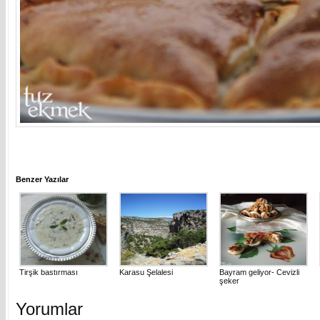
Benzer Yazılar
Tirşik bastırması
Karasu Şelalesi
Bayram geliyor- Cevizli
şeker
Yorumlar