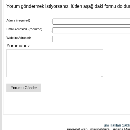
Yorum göndermek istiyorsanız, lütfen aşağıdaki formu doldu
Adınız (required)
:
Email Adresiniz (required)
:
Website Adresiniz
:
Yorumunuz :
Tüm Hakları Sakl
mag-net web
|
magnetdijital
|
Adana Mark