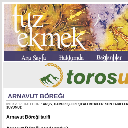
ARNAVUT BÖREĞI
09.03.2017 | KATEGORI :
ARŞIV
,
HAMUR IŞLERI
,
ŞIFALI BITKILER
,
SON TARIFLE
SUYUMUZ
Arnavut Böreği tarifi