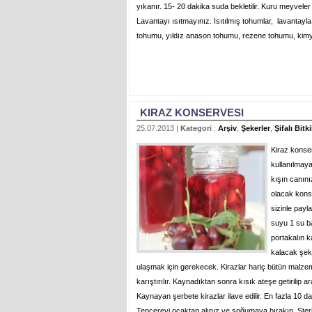
yıkanır. 15- 20 dakika suda bekletilir. Kuru meyvele
Lavantayı ısıtmayınız. Isıtılmış tohumlar, lavantayl
tohumu, yıldız anason tohumu, rezene tohumu, kim
KIRAZ KONSERVESI
25.07.2013 |
Kategori
:
Arşiv
,
Şekerler
,
Şifalı Bitki
Kiraz konser
kullanılmay
kışın canını
olacak kons
sizinle pay
suyu 1 su b
portakalın k
kalacak şeki
ulaşmak için gerekecek. Kirazlar hariç bütün malzeme
karıştırılır. Kaynadıktan sonra kısık ateşe getirilip ar
Kaynayan şerbete kirazlar ilave edilir. En fazla 10 d
Tencereyi ocaktan alınız ve soğumaya bırakın. Ster