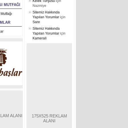
Kelek Turşusu
için
I MUTFAĞI
Nazmiye
Sitemiz Hakkında
 Mutfağı
Yapılan Yorumlar
için
Sare
UMLAR
Sitemiz Hakkında
ar
Yapılan Yorumlar
için
Kamerali
KLAM ALANI
175X525 REKLAM
ALANI