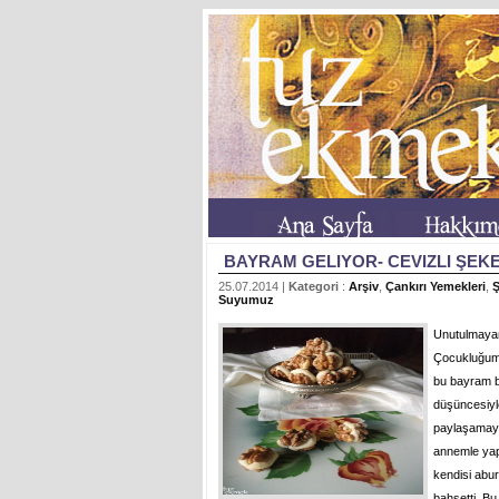
BAYRAM GELIYOR- CEVIZLI ŞEK
25.07.2014 |
Kategori
:
Arşiv
,
Çankırı Yemekleri
,
Ş
Suyumuz
Unutulmayan 
Çocukluğum
bu bayram b
düşüncesiyl
paylaşamayı
annemle yap
kendisi abur
bahsetti. B