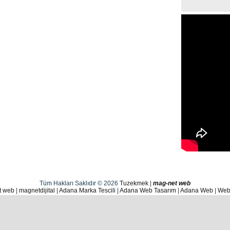
Tüm Hakları Saklıdır © 2026
Tuzekmek
|
mag-net web
t web
|
magnetdijital
|
Adana Marka Tescili
|
Adana Web Tasarım
|
Adana Web
|
Web