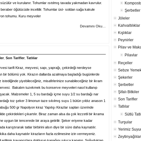
r süzülür ve kurulanır. Tohumlar ısıtılmış tavada yakmadan kavrulur.
Komposto
a beraber öğütücüde inceltilir. Tohumlar üst- soldan sağa kakule
Şerbetler
yon tohumu. Kuru meyveler
Jöleler
Kahvaltılıklar
Devamını Oku…
Kışlıklar
Peynirler
Pilav ve Mak
Pilavlar
ler
,
Son Tarifler
,
Tatlılar
Reçeller
vesi tarifi Kiraz, meyvesi, sapı, yaprağı, çekirdeği nerdeyse
Sebze Yemek
an bir bölümü yok. Kirazın dallarda azalmaya başladığı bugünlerde
Şekerler
z istediğinde yiyebileceğiniz, misafirlerinize sunabileceğiniz bir ikram
Şerbetler
ervesi. Bakalım tuzekmek bu konserve meyveleri nasıl kullanıp
Şifalı Bitkiler
laşacak. Malzemeler 1, 5 su bardağı içme suyu 1/2 su bardağı nar
Son Tarifler
ardağı toz şeker 3 limonun taze sıkılmış suyu 1 bütün yıldız anason 1
Tatlılar
abuğu 500 gr Napolyon kiraz Yapılışı Kirazlar sapları üzerinde
lde çekirdekleri çıkartılır. Biraz zaman alsa da çok lezzetli bir ikrama
Sütlü Tatl
 uygun bir tencerede bir araya getirilir. Şeker eriyene kadar
Turşular
ada karıştırarak tatlar birbirini alsın diye bir süre daha kaynatılır.
Yerimiz Suy
akika daha kaynatılır kirazların fazla ezilmesine izin vermeyeniz.
Zeytinyağlılar
il edilmiş kavanozlara doldurup kapağını sıkıca kapatın. Soğuduktan