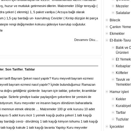
, huzur ve mutluluk getirmesini dilerim. Malzemeler 150gr tereyağı (
Mezeler
 şekeri ( elenmiş) 1, 5 paket vanilya ( Arzuya bağlı olarak
Salatalar
m.) 1,5 çay bardağı un- kavrulmuş Cevizler ( Kırılıp düzgün iki parça
Bilecik
k ateşte rengi değişmeden kokusu gidesiye kavrulup soğutulur.
Çankırı Yeme
le
Ekmekler
Devamını Oku…
Et-Balık-Tavu
Balık ve 
Ürünleri
Et Yemekl
Kebaplar
ler
,
Son Tarifler
,
Tatlılar
Köfteler
ri tarifi Bayram Şekeri nasıl yapılır? Kuru meyveli bayram ezmesi
Tavuk ve 
Yemekler
 meyveli bayram ezmesi nasıl yapılır? İçinde bulunduğumuz Ramazan
a doğru geldiğimiz günlerde bayram için tatlılar, şekerler, ikramlıklar
Hamur işleri
şlar. Sizlerle şimdiye kadar paylaştığım şekerlere bir yenisini de
Kekler
 istiyorum. Kuru meyveler ve insanın başını döndüren baharatlarla
Kurabiyel
nizi memnun etmek elinizde … Malzemeler 100 gr erik kurusu 10 adet
Tartlar
ayısı 5 adet kuru incir 1 yemek kaşığı pudra şekeri 1 tatlı kaşığı
Tuzlular
ay bardağı ceviz- dövülmüş 1 tatlı kaşığı kimyon tohumu 1 tatlı kaşığı
İçecekler
atlı kaşığı kakule 1 tatlı kaşığı lavanta Yapılışı Kuru meyveler