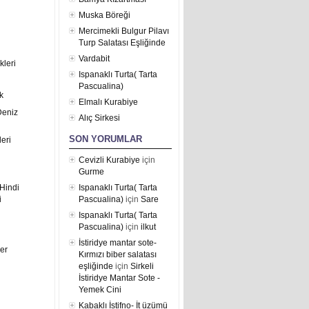
Muska Böreği
Mercimekli Bulgur Pilavı
Turp Salatası Eşliğinde
Vardabit
kleri
Ispanaklı Turta( Tarta
Pascualina)
k
Elmalı Kurabiye
Deniz
Alıç Sirkesi
SON YORUMLAR
eri
Cevizli Kurabiye
için
Gurme
Hindi
Ispanaklı Turta( Tarta
i
Pascualina)
için
Sare
Ispanaklı Turta( Tarta
Pascualina)
için
ilkut
İstiridye mantar sote-
er
Kırmızı biber salatası
eşliğinde
için
Sirkeli
İstiridye Mantar Sote -
Yemek Cini
Kabaklı İstifno- İt üzümü