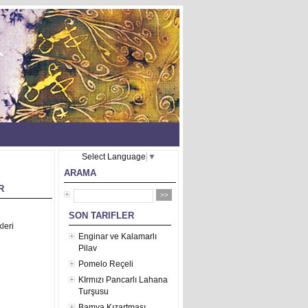
Select Language
▼
ARAMA
R
SON TARIFLER
leri
Enginar ve Kalamarlı
Pilav
Pomelo Reçeli
KIrmızı Pancarlı Lahana
Turşusu
Bamya Kızartması