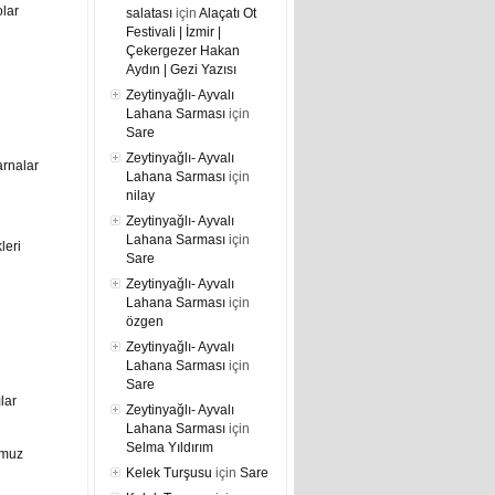
lar
salatası
için
Alaçatı Ot
Festivali | İzmir |
Çekergezer Hakan
Aydın | Gezi Yazısı
Zeytinyağlı- Ayvalı
Lahana Sarması
için
Sare
Zeytinyağlı- Ayvalı
arnalar
Lahana Sarması
için
nilay
Zeytinyağlı- Ayvalı
Lahana Sarması
için
leri
Sare
Zeytinyağlı- Ayvalı
Lahana Sarması
için
özgen
Zeytinyağlı- Ayvalı
Lahana Sarması
için
Sare
ılar
Zeytinyağlı- Ayvalı
Lahana Sarması
için
Selma Yıldırım
umuz
Kelek Turşusu
için
Sare