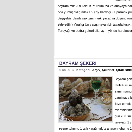
bayramımız kutlu olsun. Yurdumuza ve dünyaya barış
oda yumuşaklığında) 1,5 çay bardağı +1 parmak pudra
değişebilir damla sakızının yakışacağını düşünüyoru
elde edilir.) Yapılışı Un yapışmayan bir tavada kısı
Tereyağı ve pudra şekeri elle, aynı yönde hareketler
BAYRAM ŞEKERI
04.08.2013 |
Kategori
:
Arşiv
,
Şekerler
,
Şifalı Bitki
Bayram şeke
tarifi Kuru
ayının sonun
yapılmaya ba
ilave etmek
misafirleri
gün kurusu k
tereyağı 1 ç
rezene tohumu 1 tatlı kaşığı yıldız anason tohumu 1 t