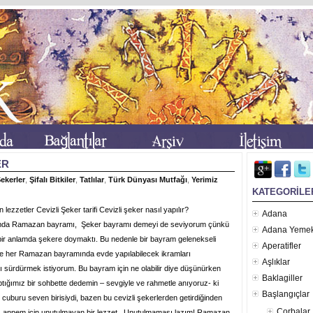
ER
ekerler
,
Şifalı Bitkiler
,
Tatlılar
,
Türk Dünyası Mutfağı
,
Yerimiz
KATEGORİLE
lezzetler Cevizli Şeker tarifi Cevizli şeker nasıl yapılır?
Adana
da Ramazan bayramı, Şeker bayramı demeyi de seviyorum çünkü
Adana Yemek
ir anlamda şekere doymaktı. Bu nedenle bir bayram gelenekseli
Aperatifler
e her Ramazan bayramında evde yapılabilecek ikramları
Aşlıklar
 sürdürmek istiyorum. Bu bayram için ne olabilir diye düşünürken
Baklagiller
tığımız bir sohbette dedemin – sevgiyle ve rahmetle anıyoruz- ki
Başlangıçlar
 cuburu seven birisiydi, bazen bu cevizli şekerlerden getirdiğinden
Çorbalar
u, annem için unutulmayan bir lezzet. Unutulmaması lazım! Ramazan