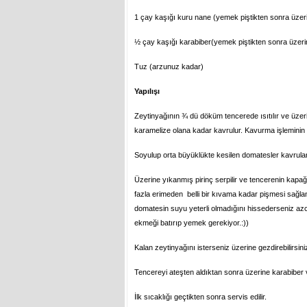
1 çay kaşığı kuru nane (yemek piştikten sonra üzer
½ çay kaşığı karabiber(yemek piştikten sonra üzeri
Tuz (arzunuz kadar)
Yapılışı
Zeytinyağının ¾ dü döküm tencerede ısıtılır ve üzerin
karamelize olana kadar kavrulur. Kavurma işleminin s
Soyulup orta büyüklükte kesilen domatesler kavrulan 
Üzerine yıkanmış pirinç serpilir ve tencerenin kapa
fazla erimeden belli bir kıvama kadar pişmesi sağlan
domatesin suyu yeterli olmadığını hissederseniz azc
ekmeği batırıp yemek gerekiyor.:))
Kalan zeytinyağını isterseniz üzerine gezdirebilirsini
Tencereyi ateşten aldıktan sonra üzerine karabiber v
İlk sıcaklığı geçtikten sonra servis edilir.