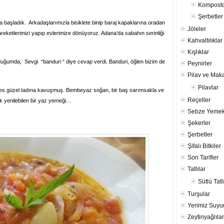
Komposto
Şerbetler
a başladık. Arkadaşlarımızla bisiklete binip baraj kapaklarına oradan
Jöleler
reketlerimizi yapıp evlerimize dönüyoruz. Adana’da sabahın serinliği
Kahvaltılıklar
Kışlıklar
ğumda; Sevgi “banduri “ diye cevap verdi. Banduri, öğlen bizim de
Peynirler
Pilav ve Mak
Pilavlar
es güzel tadına kavuşmuş. Bembeyaz soğan, bir baş sarımsakla ve
Reçeller
ak yenilebilen bir yaz yemeği…
Sebze Yemek
Şekerler
Şerbetler
Şifalı Bitkiler
Son Tarifler
Tatlılar
Sütlü Tatl
Turşular
Yerimiz Suy
Zeytinyağlılar