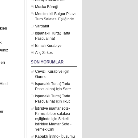
Muska Böreği
Mercimekli Bulgur Pilavı
Turp Salatası Eşliğinde
Vardabit
kleri
Ispanaklı Turta( Tarta
Pascualina)
k
Elmalı Kurabiye
Deniz
Alıç Sirkesi
SON YORUMLAR
eri
Cevizli Kurabiye
için
Gurme
Hindi
Ispanaklı Turta( Tarta
i
Pascualina)
için
Sare
Ispanaklı Turta( Tarta
Pascualina)
için
ilkut
İstiridye mantar sote-
er
Kırmızı biber salatası
eşliğinde
için
Sirkeli
İstiridye Mantar Sote -
Yemek Cini
Kabaklı İstifno- İt üzümü