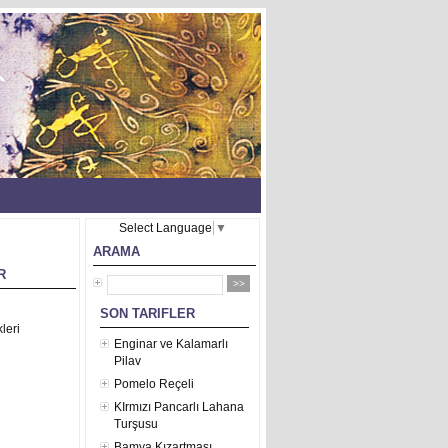
Select Language
▼
ARAMA
R
SON TARIFLER
leri
Enginar ve Kalamarlı
Pilav
Pomelo Reçeli
KIrmızı Pancarlı Lahana
Turşusu
Bamya Kızartması