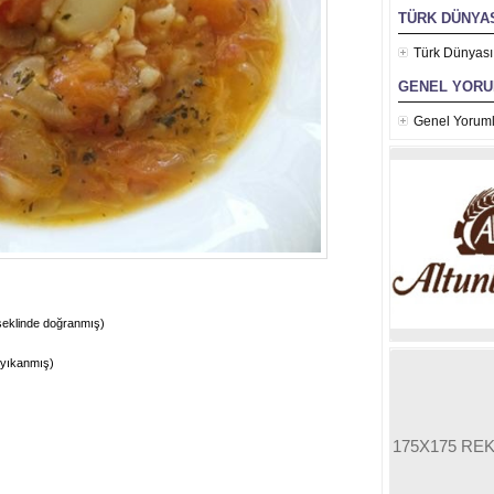
TÜRK DÜNYAS
Türk Dünyası
GENEL YOR
Genel Yoruml
şeklinde doğranmış)
 yıkanmış)
175X175 RE