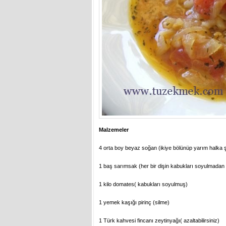
Malzemeler
4 orta boy beyaz soğan (ikiye bölünüp yarım halka 
1 baş sarımsak (her bir dişin kabukları soyulmadan
1 kilo domates( kabukları soyulmuş)
1 yemek kaşığı pirinç (silme)
1 Türk kahvesi fincanı zeytinyağı( azaltabilirsiniz)