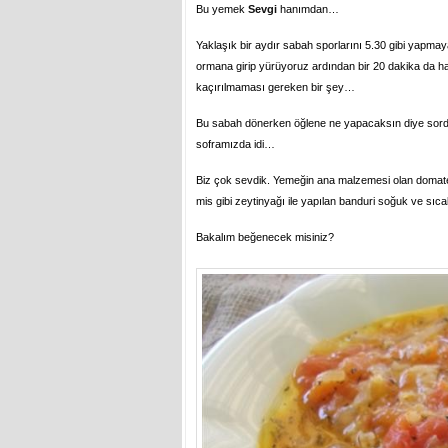
Bu yemek
Sevgi
hanımdan…
Yaklaşık bir aydır sabah sporlarını 5.30 gibi yapmay
ormana girip yürüyoruz ardından bir 20 dakika da ha
kaçırılmaması gereken bir şey…
Bu sabah dönerken öğlene ne yapacaksın diye sordu
soframızda idi…
Biz çok sevdik. Yemeğin ana malzemesi olan domat
mis gibi zeytinyağı ile yapılan banduri soğuk ve sıc
Bakalım beğenecek misiniz?