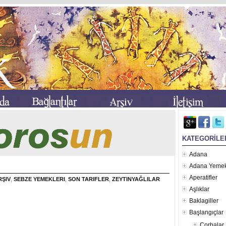
KATEGORİLE
Adana
Adana Yemek
Aperatifler
RŞIV
,
SEBZE YEMEKLERI
,
SON TARIFLER
,
ZEYTINYAĞLILAR
Aşlıklar
Baklagiller
Başlangıçlar
Çorbalar