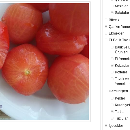
Mezeler
Salatalar
Bilecik
Çankırı Yeme
Ekmekler
Et-Balık-Tavu
Balık ve 
Ürünleri
Et Yemekl
Kebaplar
Köfteler
Tavuk ve 
Yemekler
Hamur işleri
Kekler
Kurabiyel
Tartlar
Tuzlular
İçecekler