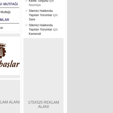
Kelek Turşusu
için
I MUTFAĞI
Nazmiye
Sitemiz Hakkında
 Mutfağı
Yapılan Yorumlar
için
Sare
UMLAR
Sitemiz Hakkında
ar
Yapılan Yorumlar
için
Kamerali
KLAM ALANI
175X525 REKLAM
ALANI