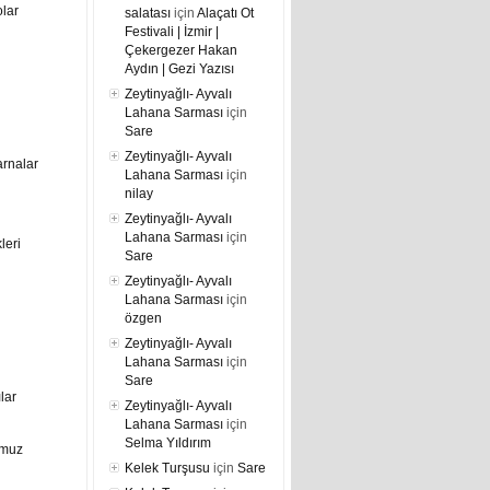
lar
salatası
için
Alaçatı Ot
Festivali | İzmir |
Çekergezer Hakan
Aydın | Gezi Yazısı
Zeytinyağlı- Ayvalı
Lahana Sarması
için
Sare
Zeytinyağlı- Ayvalı
arnalar
Lahana Sarması
için
nilay
Zeytinyağlı- Ayvalı
Lahana Sarması
için
leri
Sare
Zeytinyağlı- Ayvalı
Lahana Sarması
için
özgen
Zeytinyağlı- Ayvalı
Lahana Sarması
için
Sare
ılar
Zeytinyağlı- Ayvalı
Lahana Sarması
için
Selma Yıldırım
umuz
Kelek Turşusu
için
Sare