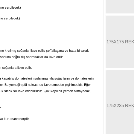
ine serpilecek)
ne serpilecek)
175X175 RE
e kıyılmış soğanlar ilave edilip şeffaflaşana ve hatta birazcık
onuna doğru diş sarımsaklar da ilave edilir.
soğanlara ilave edilir.
ğı kapatılıp domateslerin sulanmasıyla soğanların ve domateslerin
ır. Bu yemeğin püf noktası su ilave etmeden pişirilmesidir. Eğer
ık sıcak su ilave edebilirsiniz. Çok koyu bir yemek olmayacak,
175X235 RE
z.
e kuru nane serpilir.