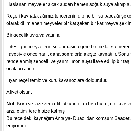
Haşlanan meyveler sıcak sudan hemen soğuk suya alınıp sü
Reçeli kaynatacağımız tencerenin dibine bir su bardağı şeker
olarak dilimlenen meyveler bir kat şeker, bir kat meyve şeklind
Bir gecelik uykuya yatırılır.
Ertesi gün meyvelerin sulanmasına göre bir miktar su (nere
ilavesiyle önce harlı, daha sonra orta ateşte kaynatılır. Son
rendelenmiş zencefil ve yarım limon suyu ilave edilip bir taş
ocaktan alınır.
Ilıyan reçel temiz ve kuru kavanozlara doldurulur.
Afiyet olsun.
Not:
Kuru ve taze zencefil tutkunu olan ben bu reçele taze z
arzu ettim, tercih size kalmış.
Bu reçeldeki kaynağım Antalya- Duacı’dan komşum Saadet 
ediyorum.