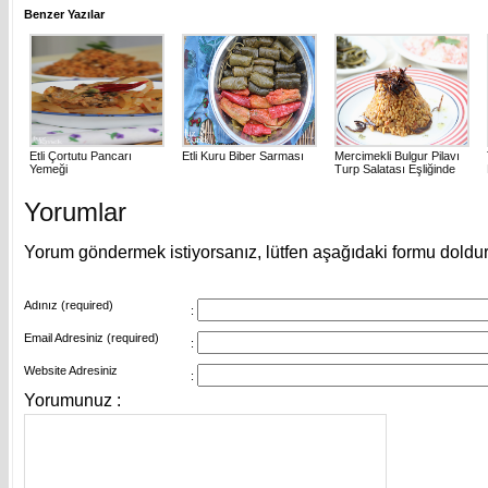
Benzer Yazılar
Etli Çortutu Pancarı
Etli Kuru Biber Sarması
Mercimekli Bulgur Pilavı
Yemeği
Turp Salatası Eşliğinde
Yorumlar
Yorum göndermek istiyorsanız, lütfen aşağıdaki formu doldu
Adınız (required)
:
Email Adresiniz (required)
:
Website Adresiniz
:
Yorumunuz :