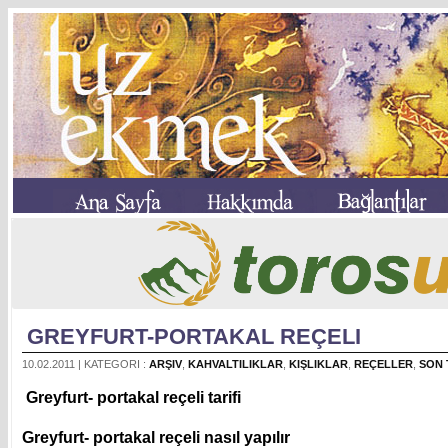
GREYFURT-PORTAKAL REÇELI
10.02.2011 | KATEGORI :
ARŞIV
,
KAHVALTILIKLAR
,
KIŞLIKLAR
,
REÇELLER
,
SON 
Greyfurt- portakal reçeli tarifi
Greyfurt- portakal reçeli nasıl yapılır