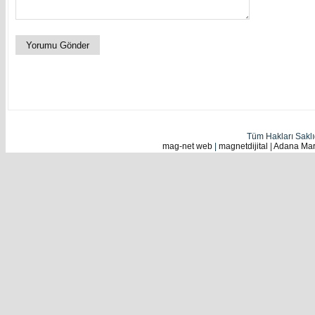
Tüm Hakları Sakl
mag-net web
|
magnetdijital
|
Adana Mark