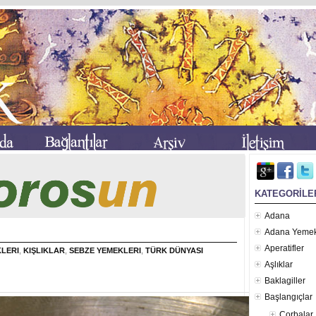
KATEGORİLE
Adana
Adana Yemek
Aperatifler
KLERI
,
KIŞLIKLAR
,
SEBZE YEMEKLERI
,
TÜRK DÜNYASI
Aşlıklar
Baklagiller
Başlangıçlar
Çorbalar