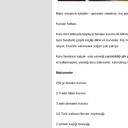
Bakır süzgecin içindeki – geceden ıslatılmış- kış gü
Kurular haftası…
Kuru incir tatlısıyla başlayıp fasulye kurusu ile bit
taze fasulyele çeşidi seçilip dilinir ve kurutulur. K
oluyor. Üzerine sarımsaklı yoğurt çok yakışır.
Kuru fasulyeyi salçalı- sulu yemeği yapılabildiği gibi
et kullanmadım, yemeği arzu ederseniz kavrulmuş kı
Malzemeler
250 gr fasulye kurusu
2-3 adet biber kurusu
3 adet domates kurusu
1/2 Türk kahvesi fincanı zeytinyağı
2 yemek kaşığı tereyağı