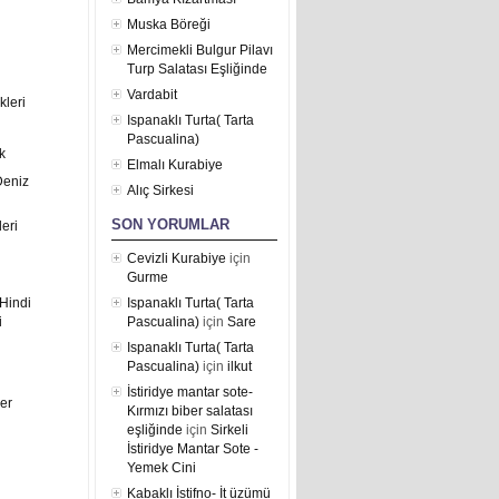
Muska Böreği
Mercimekli Bulgur Pilavı
Turp Salatası Eşliğinde
Vardabit
kleri
Ispanaklı Turta( Tarta
Pascualina)
k
Elmalı Kurabiye
Deniz
Alıç Sirkesi
SON YORUMLAR
eri
Cevizli Kurabiye
için
Gurme
Hindi
Ispanaklı Turta( Tarta
i
Pascualina)
için
Sare
Ispanaklı Turta( Tarta
Pascualina)
için
ilkut
İstiridye mantar sote-
er
Kırmızı biber salatası
eşliğinde
için
Sirkeli
İstiridye Mantar Sote -
Yemek Cini
Kabaklı İstifno- İt üzümü