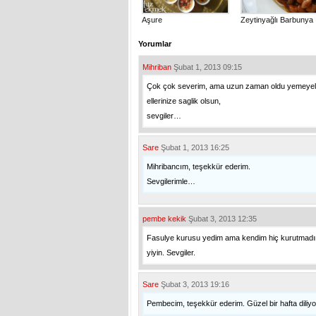
Aşure
Zeytinyağlı Barbunya
Yorumlar
Mihriban
Şubat 1, 2013 09:15
Çok çok severim, ama uzun zaman oldu yemeyeli
ellerinize saglik olsun,
sevgiler…
Sare
Şubat 1, 2013 16:25
Mihribancım, teşekkür ederim.
Sevgilerimle…
pembe kekik
Şubat 3, 2013 12:35
Fasulye kurusu yedim ama kendim hiç kurutmadım
yiyin. Sevgiler.
Sare
Şubat 3, 2013 19:16
Pembecim, teşekkür ederim. Güzel bir hafta diliyo