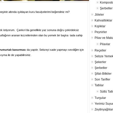
Komposto
Şerbetler
neşinin altında ışıldayan kuru fasulyelerimi beğendiniz mi?
Jöleler
Kahvaltılıklar
Kışlıklar
irmek istiyorum. Çankırı’da genellikle yaz sonuna doğru çekirdeksiz
Peynirler
ış mutfağının aranan lezzetlerinden olan bu yemek bir başka tada sahip
Pilav ve Mak
Pilavlar
yumurtalı kavurmas
ı
da yapılır. Sebzeyi sade yapmayı sevdiğim için
Reçeller
yma ile de yapabilirsiniz.
Sebze Yemek
Şekerler
Şerbetler
Şifalı Bitkiler
Son Tarifler
Tatlılar
Sütlü Tatl
Turşular
Yerimiz Suy
Zeytinyağlılar