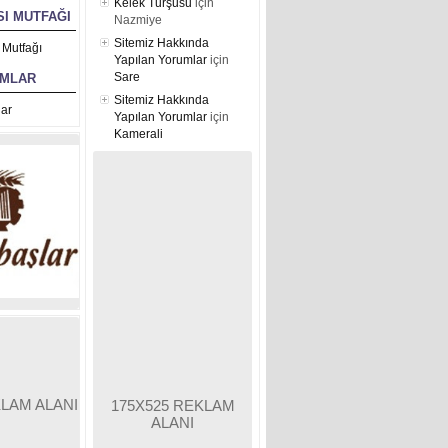
Kelek Turşusu
için
I MUTFAĞI
Nazmiye
Sitemiz Hakkında
 Mutfağı
Yapılan Yorumlar
için
Sare
UMLAR
Sitemiz Hakkında
ar
Yapılan Yorumlar
için
Kamerali
KLAM ALANI
175X525 REKLAM
ALANI