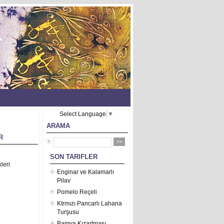
Select Language
▼
ARAMA
R
SON TARIFLER
leri
Enginar ve Kalamarlı
Pilav
Pomelo Reçeli
KIrmızı Pancarlı Lahana
Turşusu
Bamya Kızartması