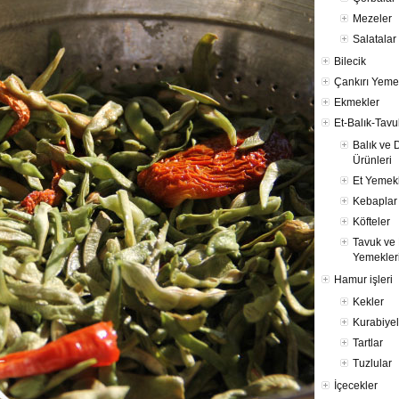
Mezeler
Salatalar
Bilecik
Çankırı Yeme
Ekmekler
Et-Balık-Tavu
Balık ve 
Ürünleri
Et Yemekl
Kebaplar
Köfteler
Tavuk ve 
Yemekler
Hamur işleri
Kekler
Kurabiyel
Tartlar
Tuzlular
İçecekler