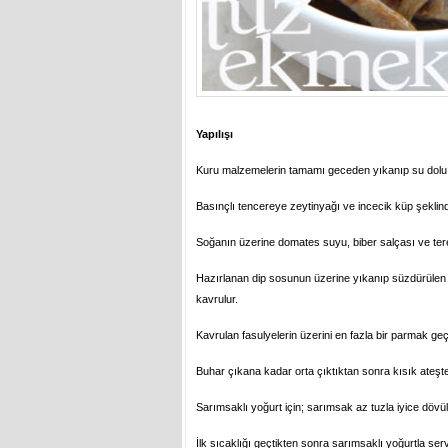
Yapılışı
Kuru malzemelerin tamamı geceden yıkanıp su dolu bir
Basınçlı tencereye zeytinyağı ve incecik küp şeklin
Soğanın üzerine domates suyu, biber salçası ve terey
Hazırlanan dip sosunun üzerine yıkanıp süzdürülen fas
kavrulur.
Kavrulan fasulyelerin üzerini en fazla bir parmak geçe
Buhar çıkana kadar orta çıktıktan sonra kısık ateşte 
Sarımsaklı yoğurt için; sarımsak az tuzla iyice dövülü
İlk sıcaklığı geçtikten sonra sarımsaklı yoğurtla servi