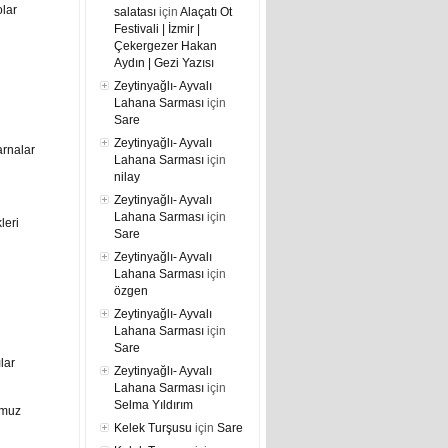
lar
salatası
için
Alaçatı Ot
Festivali | İzmir |
Çekergezer Hakan
Aydın | Gezi Yazısı
Zeytinyağlı- Ayvalı
Lahana Sarması
için
Sare
Zeytinyağlı- Ayvalı
arnalar
Lahana Sarması
için
nilay
Zeytinyağlı- Ayvalı
Lahana Sarması
için
leri
Sare
Zeytinyağlı- Ayvalı
Lahana Sarması
için
özgen
Zeytinyağlı- Ayvalı
Lahana Sarması
için
Sare
ılar
Zeytinyağlı- Ayvalı
Lahana Sarması
için
Selma Yıldırım
umuz
Kelek Turşusu
için
Sare