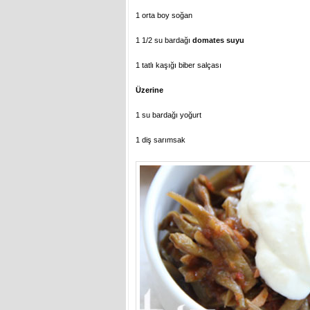
1 orta boy soğan
1 1/2 su bardağı
domates suyu
1 tatlı kaşığı biber salçası
Üzerine
1 su bardağı yoğurt
1 diş sarımsak