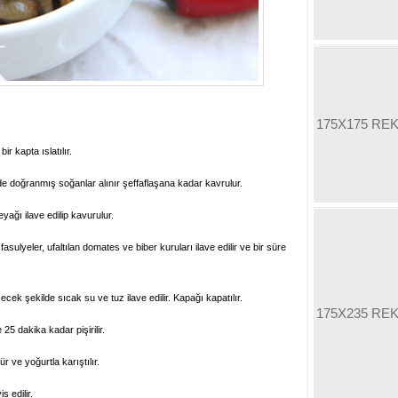
175X175 RE
 kapta ıslatılır.
de doğranmış soğanlar alınır şeffaflaşana kadar kavrulur.
ağı ilave edilip kavurulur.
ulyeler, ufaltılan domates ve biber kuruları ilave edilir ve bir süre
cek şekilde sıcak su ve tuz ilave edilir. Kapağı kapatılır.
175X235 RE
25 dakika kadar pişirilir.
r ve yoğurtla karıştılır.
s edilir.