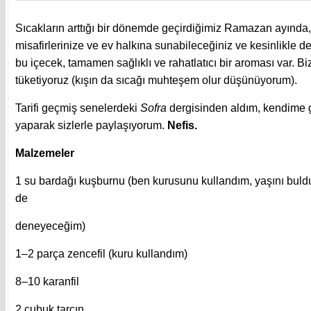
Sıcakların arttığı bir dönemde geçirdiğimiz Ramazan ayında, 
misafirlerinize ve ev halkına sunabileceğiniz ve kesinlikle
bu içecek, tamamen sağlıklı ve rahatlatıcı bir aroması var. Bi
tüketiyoruz (kışın da sıcağı muhteşem olur düşünüyorum).
Tarifi geçmiş senelerdeki
Sofra
dergisinden aldım, kendime g
yaparak sizlerle paylaşıyorum.
Nefis.
Malzemeler
1 su bardağı kuşburnu (ben kurusunu kullandım, yaşını bu
de
deneyeceğim)
1–2 parça zencefil (kuru kullandım)
8–10 karanfil
2 çubuk tarçın