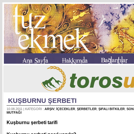
KUŞBURNU ŞERBETI
10.08.2011 | KATEGORI :
ARŞIV
,
İÇECEKLER
,
ŞERBETLER
,
ŞIFALI BITKILER
,
SON
MUTFAĞI
Kuşburnu şerbeti tarifi