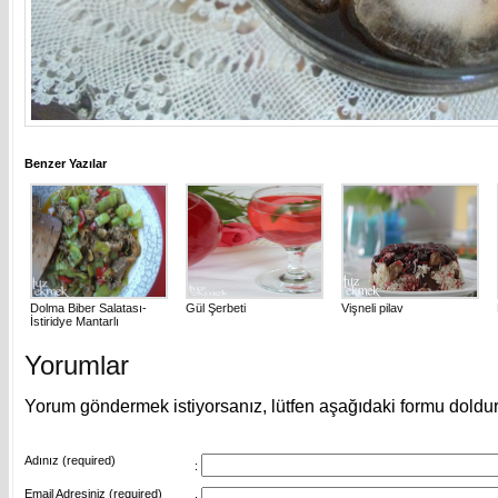
Benzer Yazılar
Dolma Biber Salatası-
Gül Şerbeti
Vişneli pilav
İstiridye Mantarlı
Yorumlar
Yorum göndermek istiyorsanız, lütfen aşağıdaki formu doldu
Adınız (required)
:
Email Adresiniz (required)