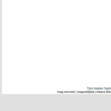
Tüm Hakları Sakl
mag-net web
|
magnetdijital
|
Adana Mark