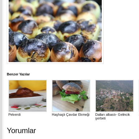
Benzer Yazılar
Pelverdi
Haşhaşlı Çavdar Ekmeği
Dalları albastı- Gelincik
şerbeti
Yorumlar