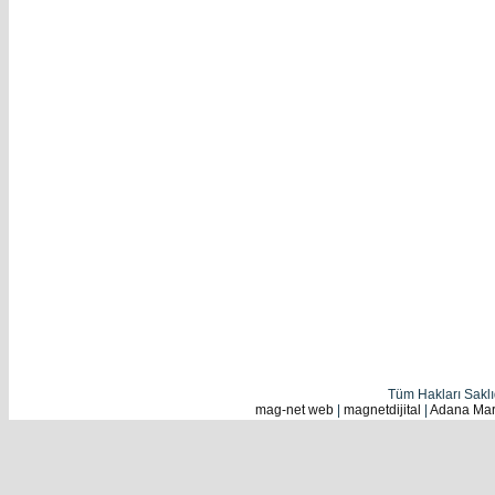
Tüm Hakları Sakl
mag-net web
|
magnetdijital
|
Adana Mark