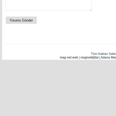
Tüm Hakları Sakl
mag-net web
|
magnetdijital
|
Adana Mark