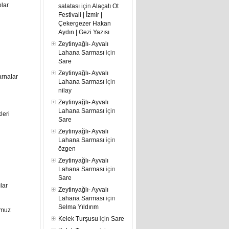
lar
salatası
için
Alaçatı Ot
Festivali | İzmir |
Çekergezer Hakan
Aydın | Gezi Yazısı
Zeytinyağlı- Ayvalı
Lahana Sarması
için
Sare
Zeytinyağlı- Ayvalı
arnalar
Lahana Sarması
için
nilay
Zeytinyağlı- Ayvalı
Lahana Sarması
için
leri
Sare
Zeytinyağlı- Ayvalı
Lahana Sarması
için
özgen
Zeytinyağlı- Ayvalı
Lahana Sarması
için
Sare
ılar
Zeytinyağlı- Ayvalı
Lahana Sarması
için
Selma Yıldırım
umuz
Kelek Turşusu
için
Sare