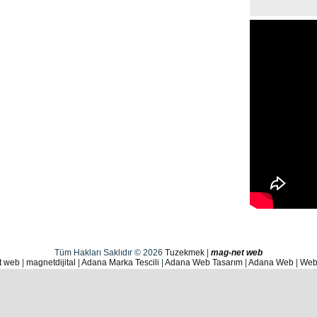
Tüm Hakları Saklıdır © 2026
Tuzekmek
|
mag-net web
t web
|
magnetdijital
|
Adana Marka Tescili
|
Adana Web Tasarım
|
Adana Web
|
Web