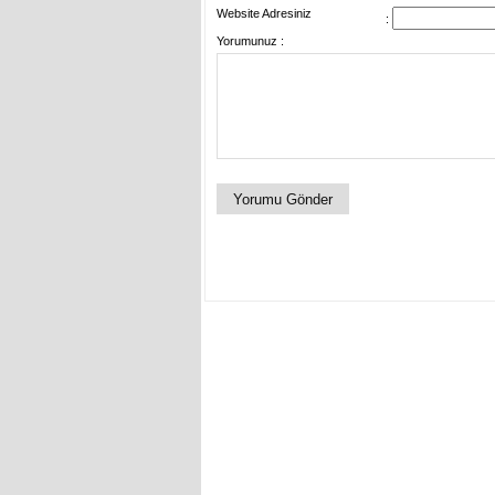
Website Adresiniz
:
Yorumunuz :