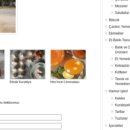
Mezeler
Salatalar
Bilecik
Çankırı Yeme
Ekmekler
Et-Balık-Tavu
Balık ve 
Ürünleri
Et Yemekl
Kebaplar
Köfteler
Tavuk ve 
Elmalı Kurabiye
Hint İnciri Limonatası
Yemekler
Hamur işleri
Kekler
mu doldurunuz.
Kurabiyel
Tartlar
Tuzlular
İçecekler