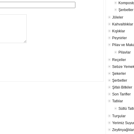
Komposto
Şerbetler
Jöleler
Kahvaltılıklar
Kışlıklar
Peynirler
Pilav ve Mak
Pilavlar
Reçeller
Sebze Yemek
Şekerler
Şerbetler
Şifalı Bitkiler
Son Tarifler
Tatlılar
Sütlü Tatl
Turşular
Yerimiz Suy
Zeytinyağlılar