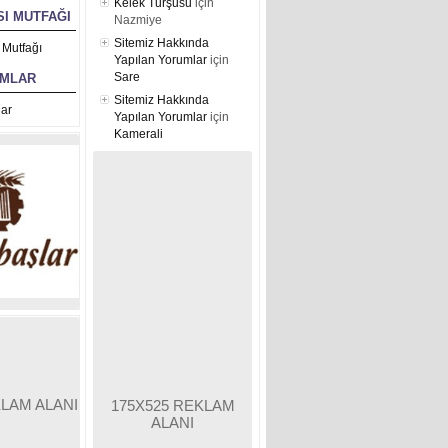
Kelek Turşusu
için
I MUTFAĞI
Nazmiye
Sitemiz Hakkında
 Mutfağı
Yapılan Yorumlar
için
Sare
UMLAR
Sitemiz Hakkında
ar
Yapılan Yorumlar
için
Kamerali
KLAM ALANI
175X525 REKLAM
ALANI