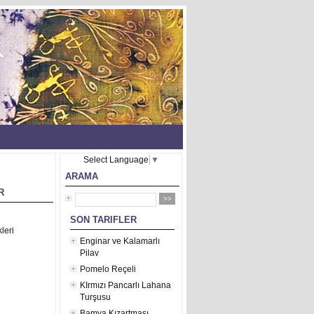
Select Language
▼
ARAMA
R
SON TARIFLER
leri
Enginar ve Kalamarlı
Pilav
Pomelo Reçeli
KIrmızı Pancarlı Lahana
Turşusu
Bamya Kızartması