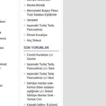
Muska Böreği
Mercimekli Bulgur Pilavı
Turp Salatası Eşliğinde
Vardabit
kleri
Ispanaklı Turta( Tarta
Pascualina)
k
Elmalı Kurabiye
Deniz
Alıç Sirkesi
SON YORUMLAR
eri
Cevizli Kurabiye
için
Gurme
Hindi
Ispanaklı Turta( Tarta
i
Pascualina)
için
Sare
Ispanaklı Turta( Tarta
Pascualina)
için
ilkut
İstiridye mantar sote-
er
Kırmızı biber salatası
eşliğinde
için
Sirkeli
İstiridye Mantar Sote -
Yemek Cini
Kabaklı İstifno- İt üzümü