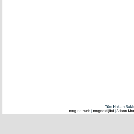
Tüm Hakları Sakl
mag-net web
|
magnetdijital
|
Adana Mark