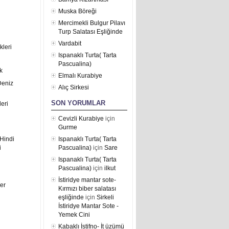
Muska Böreği
Mercimekli Bulgur Pilavı
Turp Salatası Eşliğinde
Vardabit
kleri
Ispanaklı Turta( Tarta
Pascualina)
k
Elmalı Kurabiye
Deniz
Alıç Sirkesi
SON YORUMLAR
eri
Cevizli Kurabiye
için
Gurme
Hindi
Ispanaklı Turta( Tarta
i
Pascualina)
için
Sare
Ispanaklı Turta( Tarta
Pascualina)
için
ilkut
İstiridye mantar sote-
er
Kırmızı biber salatası
eşliğinde
için
Sirkeli
İstiridye Mantar Sote -
Yemek Cini
Kabaklı İstifno- İt üzümü