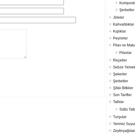
Komposto
Şerbetler
Jöleler
Kahvaltılıklar
Kışlıklar
Peynirler
Pilav ve Mak
Pilavlar
Reçeller
Sebze Yemek
Şekerler
Şerbetler
Şifalı Bitkiler
Son Tarifler
Tatlılar
Sütlü Tatl
Turşular
Yerimiz Suy
Zeytinyağlılar