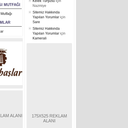
Kelek Turşusu
için
I MUTFAĞI
Nazmiye
Sitemiz Hakkında
 Mutfağı
Yapılan Yorumlar
için
Sare
UMLAR
Sitemiz Hakkında
ar
Yapılan Yorumlar
için
Kamerali
KLAM ALANI
175X525 REKLAM
ALANI