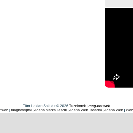
Tüm Hakları Saklıdır © 2026
Tuzekmek
|
mag-net web
t web
|
magnetdijital
|
Adana Marka Tescili
|
Adana Web Tasarım
|
Adana Web
|
Web