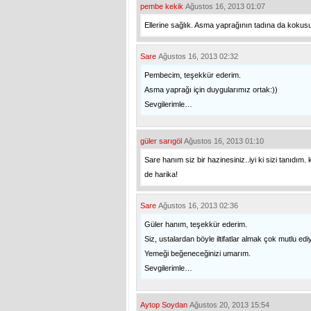
pembe kekik
Ağustos 16, 2013 01:07
Ellerine sağlık. Asma yaprağının tadına da kokusu
Sare
Ağustos 16, 2013 02:32
Pembecim, teşekkür ederim.
Asma yaprağı için duygularımız ortak:))
Sevgilerimle…
güler sarıgöl
Ağustos 16, 2013 01:10
Sare hanım siz bir hazinesiniz..iyi ki sizi tanıdı
de harika!
Sare
Ağustos 16, 2013 02:36
Güler hanım, teşekkür ederim.
Siz, ustalardan böyle iltifatlar almak çok mutlu edi
Yemeği beğeneceğinizi umarım.
Sevgilerimle…
Aytop Soydan
Ağustos 20, 2013 15:54