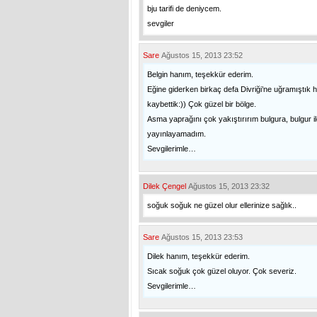
bju tarifi de deniycem.
sevgiler
Sare
Ağustos 15, 2013 23:52
Belgin hanım, teşekkür ederim.
Eğine giderken birkaç defa Divriği’ne uğramıştık 
kaybettik:)) Çok güzel bir bölge.
Asma yaprağını çok yakıştırırım bulgura, bulgur 
yayınlayamadım.
Sevgilerimle…
Dilek Çengel
Ağustos 15, 2013 23:32
soğuk soğuk ne güzel olur ellerinize sağlık..
Sare
Ağustos 15, 2013 23:53
Dilek hanım, teşekkür ederim.
Sıcak soğuk çok güzel oluyor. Çok severiz.
Sevgilerimle…