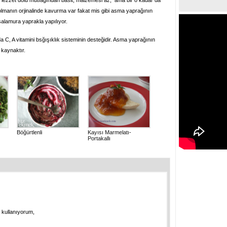
in lezzet dolu mutfağından basit, malzemesi az, ama bir o kadar da
lmanın orjinalinde kavurma var fakat mis gibi asma yaprağının
alamura yaprakla yapılıyor.
C, A vitamini bsğışıklık sisteminin desteğidir. Asma yaprağının
 kaynaktır.
Böğürtlenli
Kayısı Marmelatı-
Portakallı
 kullanıyorum,