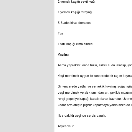
2 yemek kaşığı zeytinyağı
1 yemek kaşığı tereyağı
5-6 adet kiraz domates
Tuz
1 tatlı kaşığı elma sirkesi
Yapılışı
Asma yaprakları önce tuzlu, sirkeli suda ıslatılıp, iyi
Yeşil mercimek uygun bir tencerede bir taşım kaynat
Bir tencerede yağlar ve yemeklik kıyılmış soğan güz
yeşil mercimek ve alt kısmından artı şekilde çıtlatılm
rengi geçesiye kapağı kapalı olarak kavrulur. Üzerin
kadar orta ateşte pişirilir kapatmaya yakın sirke de il
İlk sıcaklığı geçince servis yapılır.
Afiyet olsun.