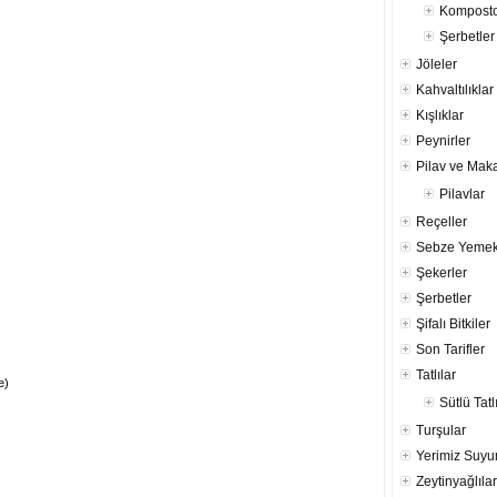
Komposto
Şerbetler
Jöleler
Kahvaltılıklar
Kışlıklar
Peynirler
Pilav ve Mak
Pilavlar
Reçeller
Sebze Yemek
Şekerler
Şerbetler
Şifalı Bitkiler
Son Tarifler
Tatlılar
e)
Sütlü Tatl
Turşular
Yerimiz Suy
Zeytinyağlılar