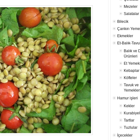
Mezeler
Salatalar
Bilecik
Çankırı Yeme
Ekmekler
Et-Balık-Tavu
Balık ve 
Ürünleri
Et Yemekl
Kebaplar
Köfteler
Tavuk ve 
Yemekler
Hamur işleri
Kekler
Kurabiyel
Tartlar
Tuzlular
İçecekler