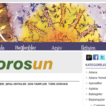
KATEGORİLE
Adana
Adana Yemek
Aperatifler
ERI
,
ŞIFALI BITKILER
,
SON TARIFLER
,
TÜRK DÜNYASI
Aşlıklar
Baklagiller
Başlangıçlar
Çorbalar