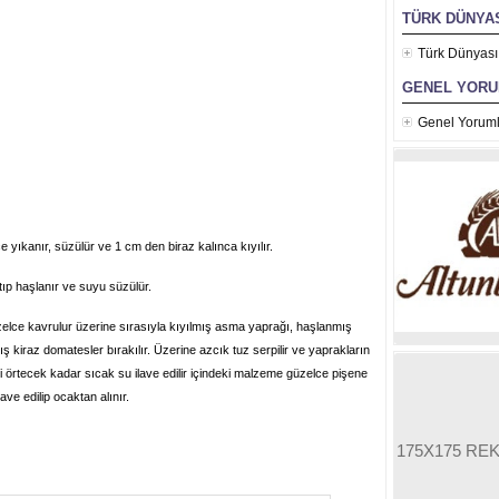
TÜRK DÜNYAS
Türk Dünyası
GENEL YOR
Genel Yoruml
ce yıkanır, süzülür ve 1 cm den biraz kalınca kıyılır.
ıp haşlanır ve suyu süzülür.
elce kavrulur üzerine sırasıyla kıyılmış asma yaprağı, haşlanmış
ış kiraz domatesler bırakılır. Üzerine azcık tuz serpilir ve yaprakların
i örtecek kadar sıcak su ilave edilir içindeki malzeme güzelce pişene
ave edilip ocaktan alınır.
175X175 RE