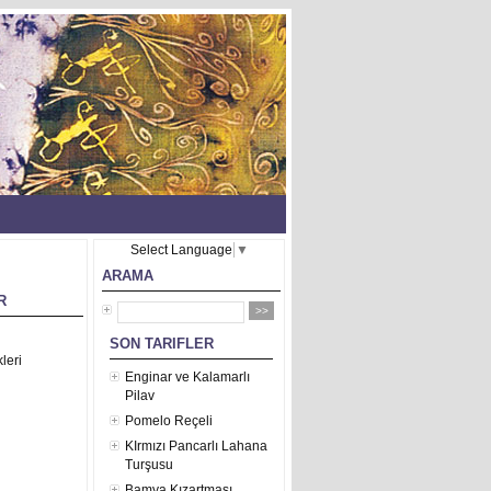
Select Language
▼
ARAMA
R
SON TARIFLER
leri
Enginar ve Kalamarlı
Pilav
Pomelo Reçeli
KIrmızı Pancarlı Lahana
Turşusu
Bamya Kızartması