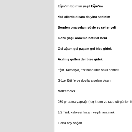
Eğin’im Eğin’im yeşil Eğin’im
Yad ellerde olsam da yine seninim
Benden ona selam söyle ey seher yeli
Gözü yaşlı anneme hatırlat beni
Gel ağam gel paşam gel bize gidek
Açılmış gülleri der bize gidek
Eğin- Kemaliye, Erzincan ilinin saklı cenneti.
Güzel Eğin’e ve dostlara selam olsun.
Malzemeler
250 gr asma yaprağı ( uç kısmı ve taze sürgünleri il
1/2 Türk kahvesi fincanı yeşil mercimek
1 orta boy soğan