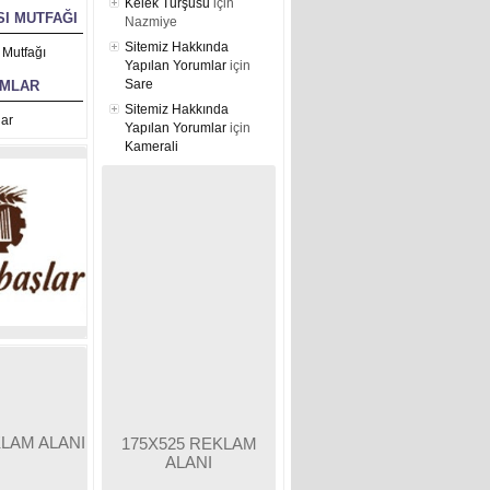
Kelek Turşusu
için
I MUTFAĞI
Nazmiye
Sitemiz Hakkında
 Mutfağı
Yapılan Yorumlar
için
Sare
UMLAR
Sitemiz Hakkında
ar
Yapılan Yorumlar
için
Kamerali
KLAM ALANI
175X525 REKLAM
ALANI