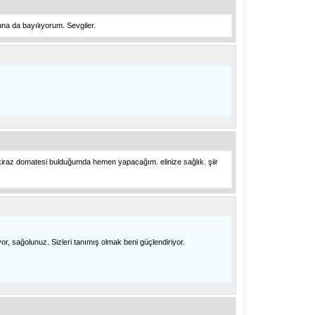
na da bayılıyorum. Sevgiler.
m. kiraz domatesi bulduğumda hemen yapacağım. elinize sağlık. şiir
yor, sağolunuz. Sizleri tanımış olmak beni güçlendiriyor.