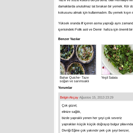
Yazılı ve sözlü kültürü derya deniz olan Kemaliye’n
damaklarda unutulmaz tat bırakan bir yemek. Kör do
kokusunu almak için kullanmadım. Bu yemek kışın s
Yüksek oranda lif içeren asma yaprağı aynı zamanda 
içerisindeki Folik asit ve Demir hafıza için önemli bir
Benzer Yazılar
Bahar Quiche- Taze
Yeşil Salata
soğan ve sarımsaklı
Yorumlar
Belgin Akçay
Ağustos 15, 2013 23:29
Çok güzel,
elinize sağlık,
bizde yapraklı yenen her şeyi çok severiz
yaprakları küçük küçük doğrayıp bulgur pilavında
Divriği Eğine çok yakındır pek çok şeyi benzer,