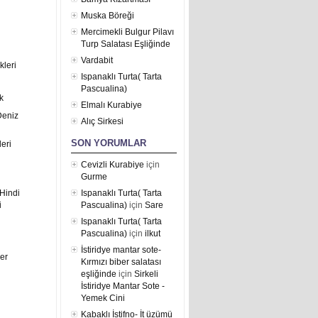
Muska Böreği
Mercimekli Bulgur Pilavı
Turp Salatası Eşliğinde
Vardabit
kleri
Ispanaklı Turta( Tarta
Pascualina)
k
Elmalı Kurabiye
Deniz
Alıç Sirkesi
SON YORUMLAR
eri
Cevizli Kurabiye
için
Gurme
Hindi
Ispanaklı Turta( Tarta
i
Pascualina)
için
Sare
Ispanaklı Turta( Tarta
Pascualina)
için
ilkut
İstiridye mantar sote-
er
Kırmızı biber salatası
eşliğinde
için
Sirkeli
İstiridye Mantar Sote -
Yemek Cini
Kabaklı İstifno- İt üzümü