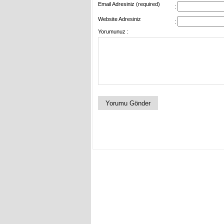
Email Adresiniz (required)
:
Website Adresiniz
:
Yorumunuz :