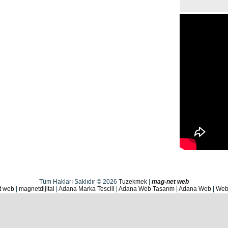
Tüm Hakları Saklıdır © 2026
Tuzekmek
|
mag-net web
t web
|
magnetdijital
|
Adana Marka Tescili
|
Adana Web Tasarım
|
Adana Web
|
Web