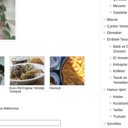
Mezeler
Salatalar
Bilecik
Çankırı Yeme
Ekmekler
Et-Balık-Tavu
Balık ve 
Ürünleri
Et Yemekl
Kebaplar
Köfteler
Tavuk ve 
Yemekler
Kuzu Etli Enginar Yemeği-
Hameyli
Hamur işleri
Terbiyeli
Kekler
Kurabiyel
mu doldurunuz.
Tartlar
Tuzlular
İçecekler