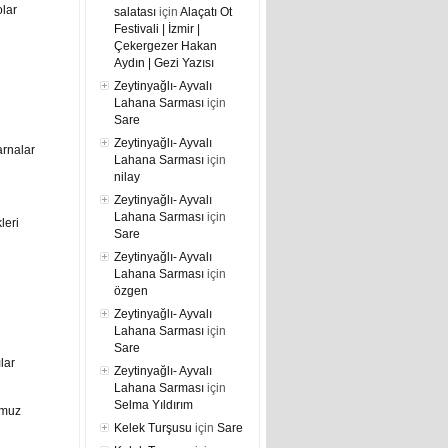
lar
salatası
için
Alaçatı Ot
Festivali | İzmir |
Çekergezer Hakan
Aydın | Gezi Yazısı
Zeytinyağlı- Ayvalı
Lahana Sarması
için
Sare
Zeytinyağlı- Ayvalı
arnalar
Lahana Sarması
için
nilay
Zeytinyağlı- Ayvalı
Lahana Sarması
için
leri
Sare
Zeytinyağlı- Ayvalı
Lahana Sarması
için
özgen
Zeytinyağlı- Ayvalı
Lahana Sarması
için
Sare
ılar
Zeytinyağlı- Ayvalı
Lahana Sarması
için
Selma Yıldırım
umuz
Kelek Turşusu
için
Sare