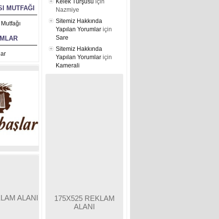
Kelek Turşusu
için
I MUTFAĞI
Nazmiye
Sitemiz Hakkında
 Mutfağı
Yapılan Yorumlar
için
Sare
UMLAR
Sitemiz Hakkında
ar
Yapılan Yorumlar
için
Kamerali
KLAM ALANI
175X525 REKLAM
ALANI