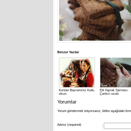
Benzer Yazılar
Kurban Bayramınız Kutlu
Etli Yaprak Sarması-
olsun.
Çankırı usulü
Yorumlar
Yorum göndermek istiyorsanız, lütfen aşağıdaki for
Adınız (required)
: