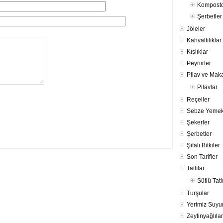
Komposto
Şerbetler
Jöleler
Kahvaltılıklar
Kışlıklar
Peynirler
Pilav ve Mak
Pilavlar
Reçeller
Sebze Yemek
Şekerler
Şerbetler
Şifalı Bitkiler
Son Tarifler
Tatlılar
Sütlü Tatl
Turşular
Yerimiz Suy
Zeytinyağlılar