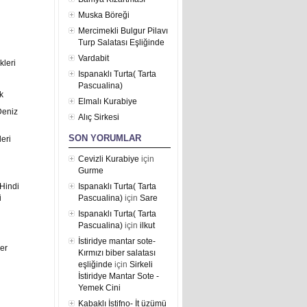
Muska Böreği
Mercimekli Bulgur Pilavı
Turp Salatası Eşliğinde
Vardabit
kleri
Ispanaklı Turta( Tarta
Pascualina)
k
Elmalı Kurabiye
Deniz
Alıç Sirkesi
SON YORUMLAR
eri
Cevizli Kurabiye
için
Gurme
Hindi
Ispanaklı Turta( Tarta
i
Pascualina)
için
Sare
Ispanaklı Turta( Tarta
Pascualina)
için
ilkut
İstiridye mantar sote-
er
Kırmızı biber salatası
eşliğinde
için
Sirkeli
İstiridye Mantar Sote -
Yemek Cini
Kabaklı İstifno- İt üzümü