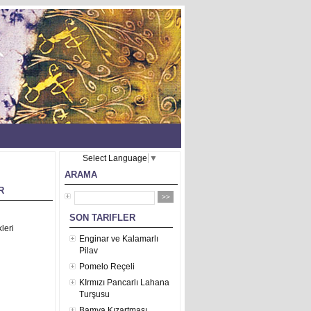
Select Language
▼
ARAMA
R
SON TARIFLER
leri
Enginar ve Kalamarlı
Pilav
Pomelo Reçeli
KIrmızı Pancarlı Lahana
Turşusu
Bamya Kızartması