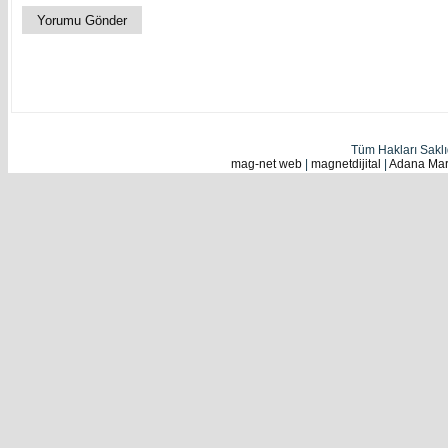
Tüm Hakları Sakl
mag-net web
|
magnetdijital
|
Adana Mark