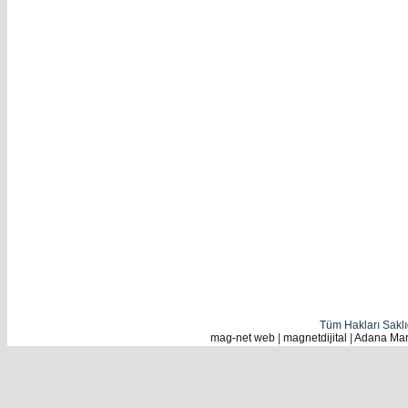
Tüm Hakları Sakl
mag-net web
|
magnetdijital
|
Adana Mark